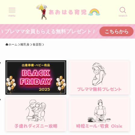
menu
search
\ プレママ全員もらえる無料プレゼント /
こちらから
ホーム
離乳食
食器類