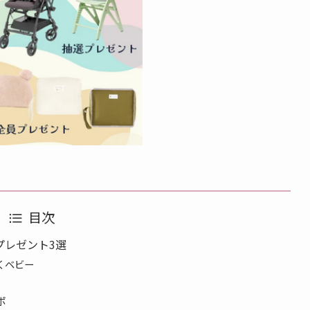
目次
プレゼント3選
らくベビー
ポ