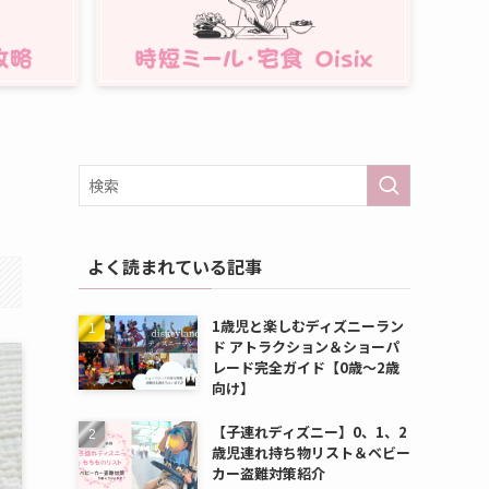
よく読まれている記事
1歳児と楽しむディズニーラン
ド アトラクション＆ショーパ
レード完全ガイド【0歳～2歳
向け】
【子連れディズニー】0、1、2
歳児連れ持ち物リスト＆ベビー
カー盗難対策紹介