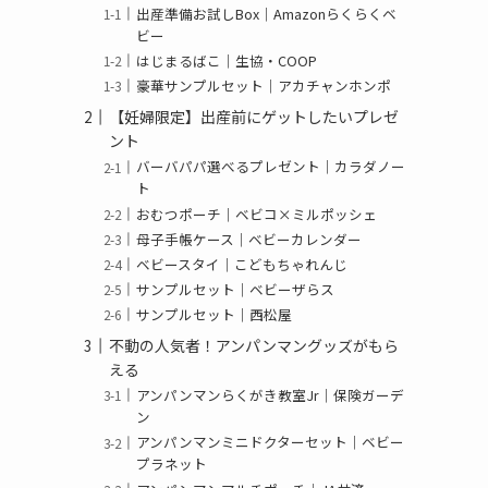
出産準備お試しBox｜Amazonらくらくベ
ビー
はじまるばこ｜生協・COOP
豪華サンプルセット｜アカチャンホンポ
【妊婦限定】出産前にゲットしたいプレゼ
ント
バーバパパ選べるプレゼント｜カラダノー
ト
おむつポーチ｜ベビコ×ミルポッシェ
母子手帳ケース｜ベビーカレンダー
ベビースタイ｜こどもちゃれんじ
サンプルセット｜ベビーザらス
サンプルセット｜西松屋
不動の人気者！アンパンマングッズがもら
える
アンパンマンらくがき教室Jr｜保険ガーデ
ン
アンパンマンミニドクターセット｜ベビー
プラネット