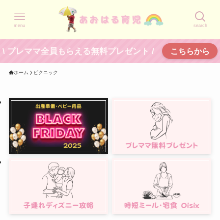
menu
search
\ プレママ全員もらえる無料プレゼント /
こちらから
ホーム
ピクニック