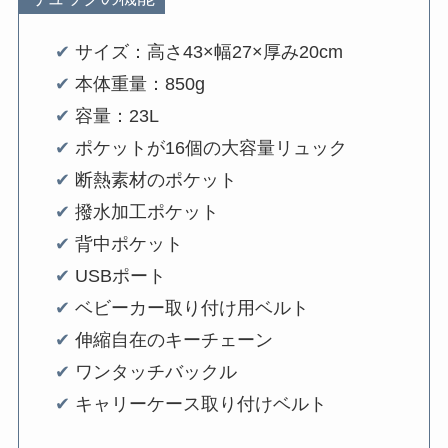
✔︎
サイズ：高さ43×幅27×厚み20cm
✔︎
本体重量：850g
✔︎
容量：23L
✔︎
ポケットが16個の大容量リュック
✔︎
断熱素材のポケット
✔︎
撥水加工ポケット
✔︎
背中ポケット
✔︎
USBポート
✔︎
ベビーカー取り付け用ベルト
✔︎
伸縮自在のキーチェーン
✔︎
ワンタッチバックル
✔︎
キャリーケース取り付けベルト